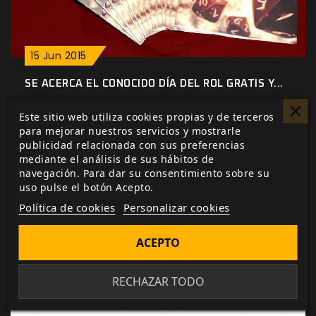
15
Jun
2015
SE ACERCA EL CONOCIDO DÍA DEL ROL GRATIS Y...
Se acerca el conocido día del rol gratis y este
Este sitio web utiliza cookies propias y de terceros
año desde Nosolorol Ediciones hemos querido
para mejorar nuestros servicios y mostrarle
hacer nuestra aportación....
publicidad relacionada con sus preferencias
mediante el análisis de sus hábitos de
navegación. Para dar su consentimiento sobre su
uso pulse el botón Acepto.
Política de cookies
Personalizar cookies
ACEPTO
RECHAZAR TODO