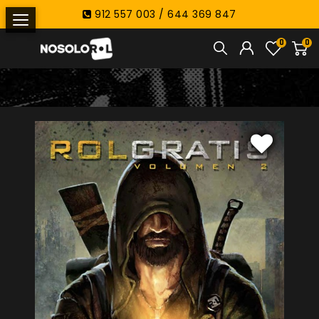
912 557 003 / 644 369 847
0
0