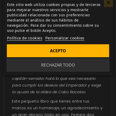
Estos haraposos náufragos imperiales no
Este sitio web utiliza cookies propias y de terceros
para mejorar nuestros servicios y mostrarle
vienen como invitados, sino como superiores,
publicidad relacionada con sus preferencias
exigiendo la obediencia debida a su Imperio,
mediante el análisis de sus hábitos de
pues en el caos del naufragio el Relentless
navegación. Para dar su consentimiento sobre su
uso pulse el botón Acepto.
perdió su carga más valiosa, unos prisioneros:
Política de cookies
Personalizar cookies
el señor Hobart y su famosa tripulación de
corsarios. El Emperador ha ordenado que los
ACEPTO
bandidos de Hobart sean llevados hasta la
Corte de Justicia a tiempo para la Estación Alta
RECHAZAR TODO
a fin de poder anunciar un festival de
ejecuciones de nueve días en su honor. El
capitán-senador hará lo que sea necesario
para cumplir los deseos del Emperador y exige
la ayuda de la aldea de Cabo Bacalao.
Este pequeño libro que tienes entre tus
manos es un homenaje, un agradecimiento y
un gran abrazo, todo en uno. Festeja dos