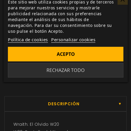
Pago seguro
Este sitio web utiliza cookies propias y de terceros
para mejorar nuestros servicios y mostrarle
a través de Paypal, transferencia o tarjeta de
publicidad relacionada con sus preferencias
crédito.
mediante el análisis de sus hábitos de
navegación. Para dar su consentimiento sobre su
uso pulse el botón Acepto.
Entrega 24/48h
Política de cookies
Personalizar cookies
para envios nacionales.
ACEPTO
Biblioteca digital
actualizada con todos los juego canjeados
RECHAZAR TODO
o comprados.
DESCRIPCIÓN
▼
Wraith: El Olvido W20