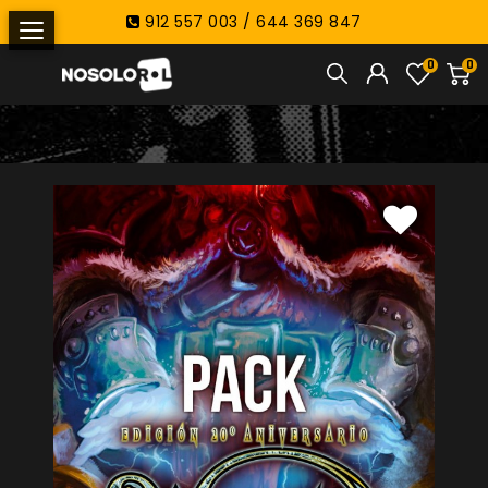
912 557 003 / 644 369 847
0
0