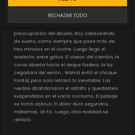
morir? ¿Esto que experimentáis puede
considerarse sentir? Todo ha ocurrido tan
RECHAZAR TODO
rápido: la noche, la estrecha carretera, las
prisas de Junior, la crispación de Mamá, la
preocupación del Abuelo, Boy cabeceando
de sueño, como siempre que pasa más de
tres minutos en el coche. Luego llegó el
acelerón, entre gritos. El claxon del camión, la
curva abierta hacia el despe ñadero, la luz
cegadora del xenón... Mamá evitó el choque
frontal, pero solo retrasó lo inevitable. Las
ruedas abandonaron el asfalto y quedasteis
suspendidos en el vacío nocturno. El paisaje
se tornó oblicuo. El dolor duró segundos,
milésimas. Un tic. Luego, otra realidad se
reinició.