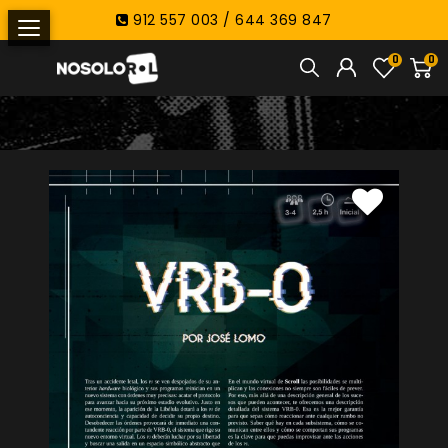
912 557 003 / 644 369 847
0
0