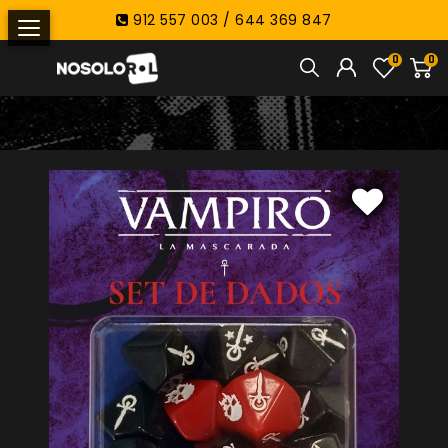
912 557 003 / 644 369 847
0
0