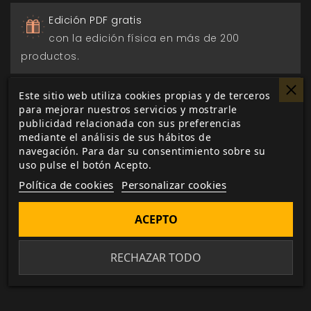
Edición PDF gratis
con la edición física en más de 200
productos.
Pago seguro
Este sitio web utiliza cookies propias y de terceros
para mejorar nuestros servicios y mostrarle
a través de Paypal, transferencia o tarjeta de
publicidad relacionada con sus preferencias
crédito.
mediante el análisis de sus hábitos de
navegación. Para dar su consentimiento sobre su
uso pulse el botón Acepto.
Entrega 24/48h
Política de cookies
Personalizar cookies
para envios nacionales.
ACEPTO
Biblioteca digital
actualizada con todos los juego canjeados
RECHAZAR TODO
o comprados.