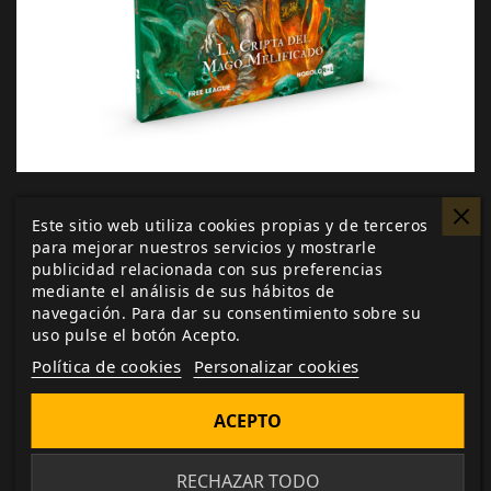
CONSIGUE LA CRIPTA DEL MAGO MELIFICADO
Este sitio web utiliza cookies propias y de terceros
para mejorar nuestros servicios y mostrarle
Sigue de cerca todas las novedades y avances
publicidad relacionada con sus preferencias
sobre
La Cripta del Mago Melificado
,
Forbidden Lands
y
mediante el análisis de sus hábitos de
otros de tus juegos y suplementos favoritos mediante
navegación. Para dar su consentimiento sobre su
uso pulse el botón Acepto.
la sección de
noticias
y
desarrollo
de nuestra web, y
acude a nuestro
formulario de contacto
para
Política de cookies
Personalizar cookies
cualquier duda o sugerencia que tengas.
ACEPTO
RECHAZAR TODO
Me gusta esto