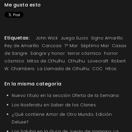
Me gusta esto
Etiquetas:
John Wick
Juega Sucio
Signo Amarillo
Rey de Amarillo
Carcosa
7º Mar
Séptimo Mar
Casas
de Sangre
Sangre y honor
terror cósmico
horror
cósmico
Mitos de Cthulhu
Cthulhu
Lovecraft
Robert
W. Chambers
La Llamada de Cthulhu
COC
Hitos
En la misma categoría
Nuevo título en la sección Oferta de la Semana
Los Nosferatu en Saber de los Clanes
¿Qué contiene Amor de Otro Mundo: Edición
Deluxe?
Los Salubri en la Guía de Juego de Vampiro: La