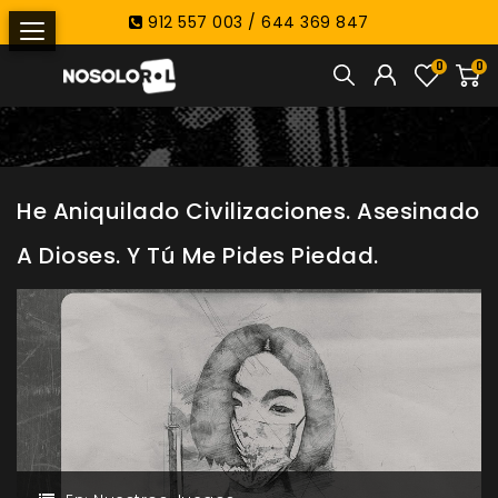
912 557 003 / 644 369 847
0
0
He Aniquilado Civilizaciones. Asesinado
A Dioses. Y Tú Me Pides Piedad.