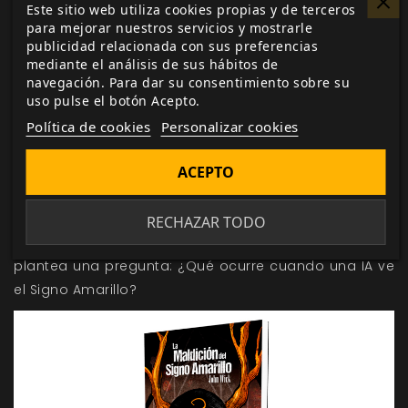
Chambers. En busca de un dios muerto es lo más
Este sitio web utiliza cookies propias y de terceros
para mejorar nuestros servicios y mostrarle
parecido a un escenario «tradicional», pero no te
publicidad relacionada con sus preferencias
confíes: esta historia es de todo menos el Cthulhu de
mediante el análisis de sus hábitos de
toda la vida. Los jugadores asumen el papel de los
navegación. Para dar su consentimiento sobre su
villanos más arquetípicos del mundo occidental: sus
uso pulse el botón Acepto.
personajes serán un grupo de oficiales nazis
Política de cookies
Personalizar cookies
desplazados a África en busca de diamantes. El
ACEPTO
segundo escenario, El coro del rey, se centra en la
obra de teatro de El Rey de Amarillo y en lo que
sucede cuando unas mentes frágiles y creativas se
RECHAZAR TODO
ven expuestas a esta. Finalmente, Arquímedes 7
plantea una pregunta: ¿Qué ocurre cuando una IA ve
el Signo Amarillo?